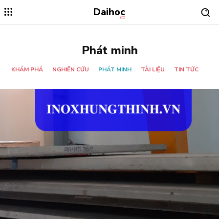
Daihoc
.CO
Phát minh
KHÁM PHÁ
NGHIÊN CỨU
PHÁT MINH
TÀI LIỆU
TIN TỨC